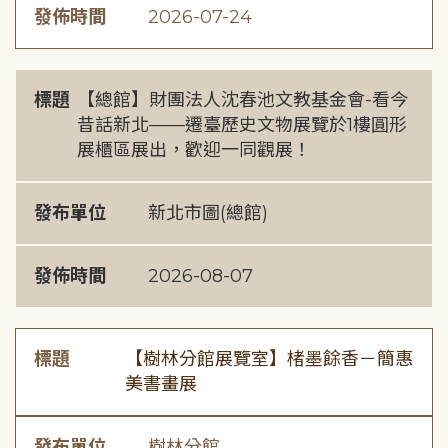
發佈時間
2026-07-24
標題
【總館】財團法人沈春池文教基金會-看今
昔話新北——遷臺歷史文物展覽於1樓圓形
展櫃區展出，歡迎一同觀展！
發布單位
新北市圖(總館)
發佈時間
2026-08-07
標題
【樹林分館展覽室】楮墨餘香－簡惠
美書畫展
發布單位
樹林分館