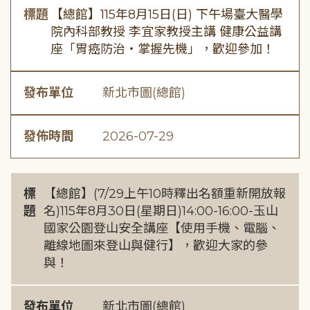
標題
【總館】115年8月15日(日) 下午場臺大醫學
院內科部教授 李宜家教授主講 健康公益講
座「胃癌防治・掌握先機」，歡迎參加！
發布單位
新北市圖(總館)
發佈時間
2026-07-29
標
【總館】(7/29上午10時釋出名額重新開放報
題
名)115年8月30日(星期日)14:00-16:00-玉山
國家公園登山安全講座【使用手機、電腦、
離線地圖來登山與健行】，歡迎大家的參
與！
發布單位
新北市圖(總館)