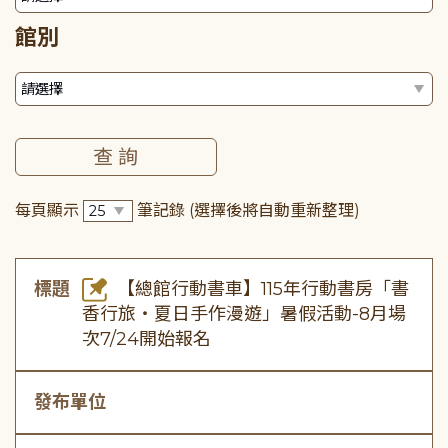
館別
每頁顯示
筆記錄
(選擇後將自動重新整理)
標題
【總館行動書車】115年行動書房「書
香行旅・夏日手作漫遊」暑假活動-8月場
次7/24開始報名
發布單位