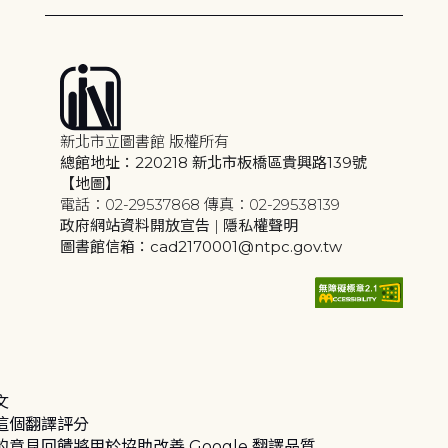
新北市立圖書館 版權所有
總館地址：220218 新北市板橋區貴興路139號
【地圖】
電話：02-29537868 傳真：02-29538139
政府網站資料開放宣告
|
隱私權聲明
圖書館信箱：cad2170001@ntpc.gov.tw
文
這個翻譯評分
的意見回饋將用於協助改善 Google 翻譯品質