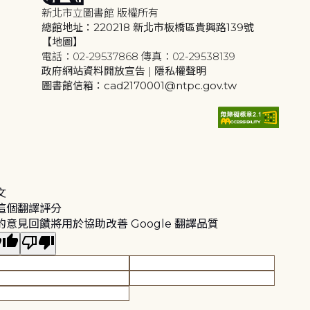
新北市立圖書館 版權所有
總館地址：220218 新北市板橋區貴興路139號
【地圖】
電話：02-29537868 傳真：02-29538139
政府網站資料開放宣告
|
隱私權聲明
圖書館信箱：cad2170001@ntpc.gov.tw
文
這個翻譯評分
的意見回饋將用於協助改善 Google 翻譯品質