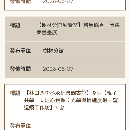
發佈時間
2026-08-07
標題
【樹林分館展覽室】楮墨餘香－簡惠
美書畫展
發布單位
樹林分館
發佈時間
2026-08-07
標題
【林口區李科永紀念圖書館】🔭✨【親子
共學｜同理心鏡像：光學與情緒反射－望
遠鏡工作坊】✨🔭
發布單位