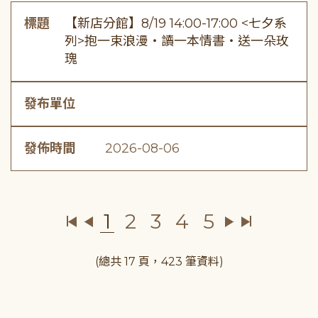
標題
【新店分館】8/19 14:00-17:00 <七夕系
列>抱一束浪漫・讀一本情書・送一朵玫
瑰
發布單位
發佈時間
2026-08-06
1
2
3
4
5
(總共 17 頁，423 筆資料)