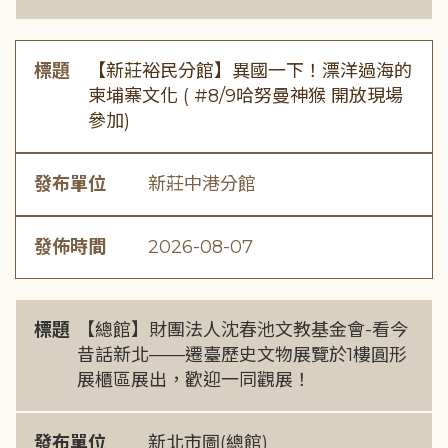
標題
【新莊裕民分館】異國一下！漂洋過海的
柬埔寨文化 ( #8/9哈努曼神猴 開放現場
參加)
發布單位
新莊中港分館
發佈時間
2026-08-07
標題
【總館】財團法人沈春池文教基金會-看今
昔話新北——遷臺歷史文物展覽於1樓圓形
展櫃區展出，歡迎一同觀展！
發布單位
新北市圖(總館)