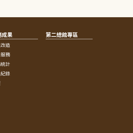
務成果
第二總館專區
境改造
新服務
務統計
獎紀錄
報