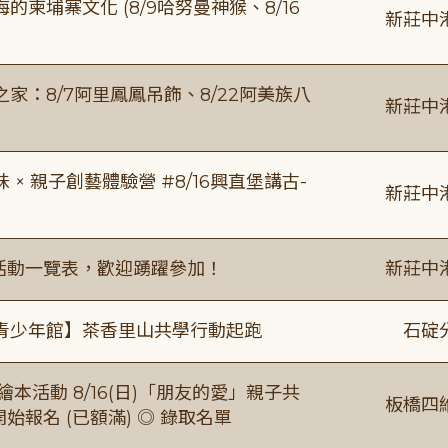
柬埔寨文化 (8/9哈努曼神猴、8/16
新莊中
：8/7阿里鳳鳳吊飾、8/22阿美族八
新莊中
 親子創藝體驗營 #8/16興直堡講古-
新莊中
廣活動一覽表，歡迎踴躍參加！
新莊中
青少年館】茶香里山共學行動起跑
石碇
本活動 8/16(日)「朋友的愛」親子共
板橋四
 開始報名 (已額滿) ◎ 錄取名單