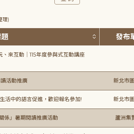
整理)
按標題排序 
標題
發布
、來互動｜115年度參與式互動講座
閱讀活動推廣
新北市圖
生活中的語言促進，歡迎報名參加!
新北市圖
好關係」暑期閱讀推廣活動
蘆洲集