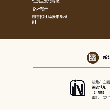
性別主流化專區
會計報告
圖書館性騷擾申訴機
制
:::
新北
新北市立圖
總館地址：2
【地圖】
電話：02-2