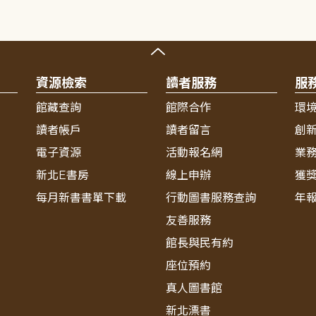
資源檢索
讀者服務
服
館藏查詢
館際合作
環
讀者帳戶
讀者留言
創
電子資源
活動報名網
業
新北E書房
線上申辦
獲
每月新書書單下載
行動圖書服務查詢
年
友善服務
館長與民有約
座位預約
真人圖書館
新北漂書