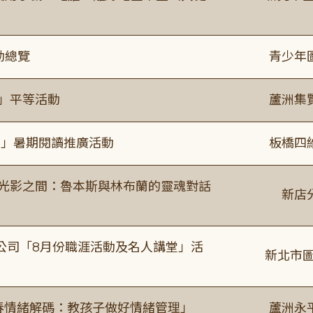
動總覽
青少年
閱」平等活動
蘆洲集
係」暑期閱讀推廣活動
板橋四
4:00 光影之間：魯本斯與林布蘭的靈魂對話
新店
公司「8月份職涯活動及名人講堂」活
新北市圖
青春情緒解碼：教孩子做好情緒管理」
蘆洲永