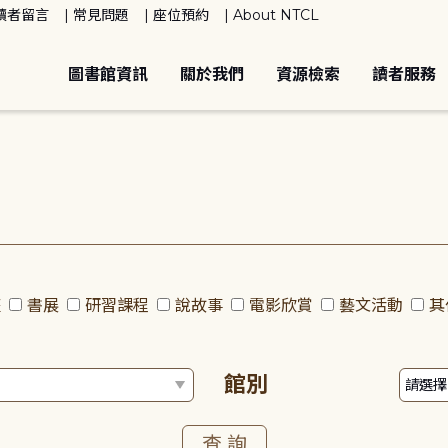
讀者留言
常見問題
座位預約
About NTCL
圖書館資訊
關於我們
資源檢索
讀者服務
座
書展
研習課程
說故事
電影欣賞
藝文活動
其
館別