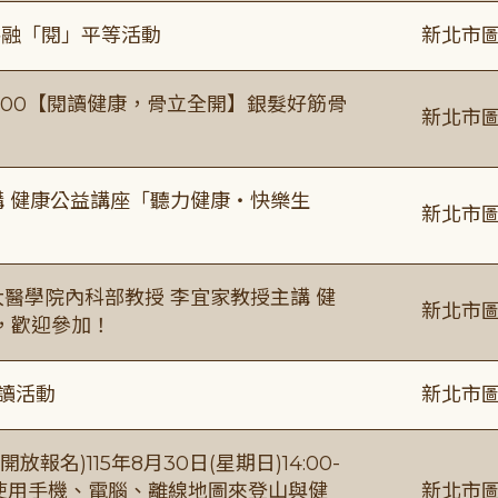
共融「閱」平等活動
新北市圖
0-16:00【閱讀健康，骨立全開】銀髮好筋骨
新北市圖
場主講 健康公益講座「聽力健康・快樂生
新北市圖
場臺大醫學院內科部教授 李宜家教授主講 健
新北市圖
，歡迎參加！
閱讀活動
新北市圖
報名)115年8月30日(星期日)14:00-
【使用手機、電腦、離線地圖來登山與健
新北市圖