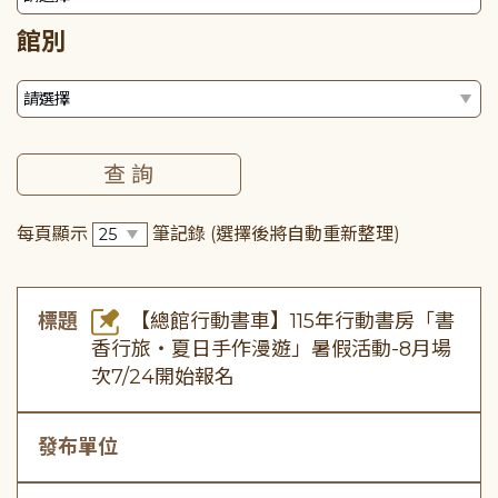
館別
每頁顯示
筆記錄
(選擇後將自動重新整理)
標題
【總館行動書車】115年行動書房「書
香行旅・夏日手作漫遊」暑假活動-8月場
次7/24開始報名
發布單位