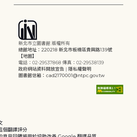
新北市立圖書館 版權所有
總館地址：220218 新北市板橋區貴興路139號
【地圖】
電話：02-29537868 傳真：02-29538139
政府網站資料開放宣告
|
隱私權聲明
圖書館信箱：cad2170001@ntpc.gov.tw
文
這個翻譯評分
的意見回饋將用於協助改善 Google 翻譯品質