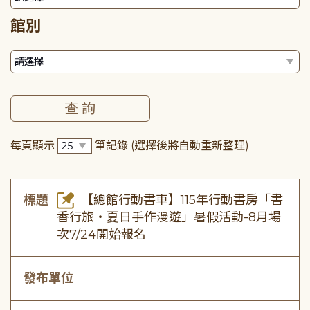
館別
每頁顯示
筆記錄
(選擇後將自動重新整理)
標題
【總館行動書車】115年行動書房「書
香行旅・夏日手作漫遊」暑假活動-8月場
次7/24開始報名
發布單位