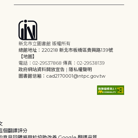
新北市立圖書館 版權所有
總館地址：220218 新北市板橋區貴興路139號
【地圖】
電話：02-29537868 傳真：02-29538139
政府網站資料開放宣告
|
隱私權聲明
圖書館信箱：cad2170001@ntpc.gov.tw
文
這個翻譯評分
的意見回饋將用於協助改善 Google 翻譯品質