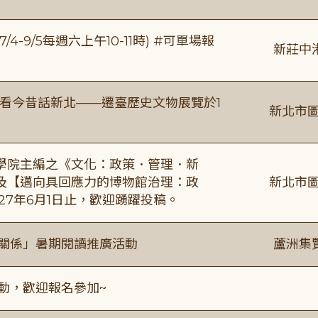
/4-9/5每週六上午10-11時) #可單場報
新莊中
看今昔話新北——遷臺歷史文物展覽於1
新北市圖
學院主編之《文化：政策．管理．新
及【邁向具回應力的博物館治理：政
新北市圖
27年6月1日止，歡迎踴躍投稿。
好關係」暑期閱讀推廣活動
蘆洲集
活動，歡迎報名參加~