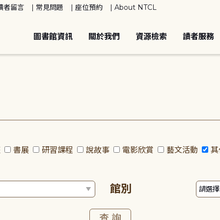
讀者留言
常見問題
座位預約
About NTCL
圖書館資訊
關於我們
資源檢索
讀者服務
座
書展
研習課程
說故事
電影欣賞
藝文活動
其
館別