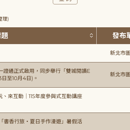
整理)
按標題排序 
標題
發布
新北市圖
日一證通正式啟用，同步舉行「雙城閱讀E
新北市圖
日至10月4日)。
、來互動｜115年度參與式互動講座
房「書香行旅・夏日手作漫遊」暑假活