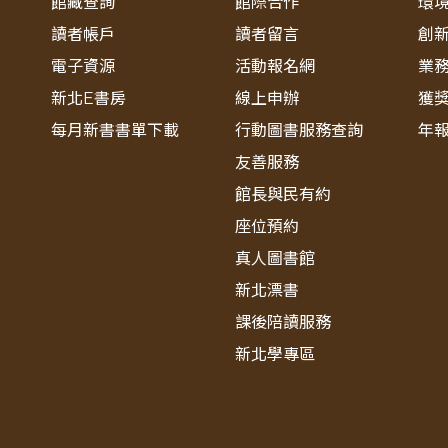
館藏查詢
館際合作
環
讀者帳戶
讀者留言
創
電子資源
活動報名網
業
新北E書房
線上申辦
獲
每月新書書單下載
行動圖書服務查詢
年
友善服務
館長與民有約
座位預約
真人圖書館
新北漂書
課後陪讀服務
新北學專區