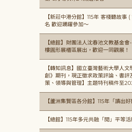
【新莊中港分館】115年 客棧聽故事 ( 7
名 歡迎踴躍參加～
【總館】財團法人沈春池文教基金會-
樓圓形展櫃區展出，歡迎一同觀展！
【轉知訊息】國立臺灣藝術大學人文
創》期刊，現正徵求政策評論、書評
策、領導與管理】主題特刊稿件至20
【蘆洲集賢區各分館】115年「讀出
【總館】115年多元共融「閱」平等