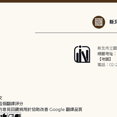
:::
新北
新北市立圖
總館地址：2
【地圖】
電話：02-2
文
這個翻譯評分
的意見回饋將用於協助改善 Google 翻譯品質