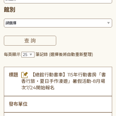
館別
每頁顯示
筆記錄
(選擇後將自動重新整理)
標題
【總館行動書車】115年行動書房「書
香行旅・夏日手作漫遊」暑假活動-8月場
次7/24開始報名
發布單位