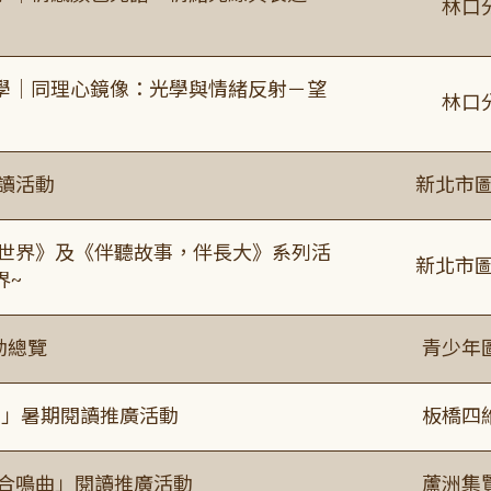
林口
學｜同理心鏡像：光學與情緒反射－望
林口
閱讀活動
新北市圖
感世界》及《伴聽故事，伴長大》系列活
新北市圖
界~
動總覽
青少年
係」暑期閱讀推廣活動
板橋四
的合鳴曲」閱讀推廣活動
蘆洲集