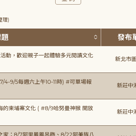
整理)
按標題排序 
標題
發布
故事活動，歡迎親子一起體驗多元閱讀文化
新北市圖
/4-9/5每週六上午10-11時) #可單場報
新莊中
柬埔寨文化 ( #8/9哈努曼神猴 開放
新莊中
：8/7阿里鳳鳳吊飾、8/22阿美族八