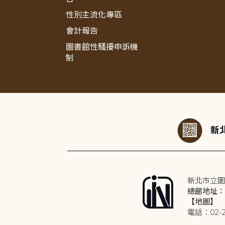
性別主流化專區
會計報告
圖書館性騷擾申訴機
制
:::
新北
新北市立圖
總館地址：2
【地圖】
電話：02-2