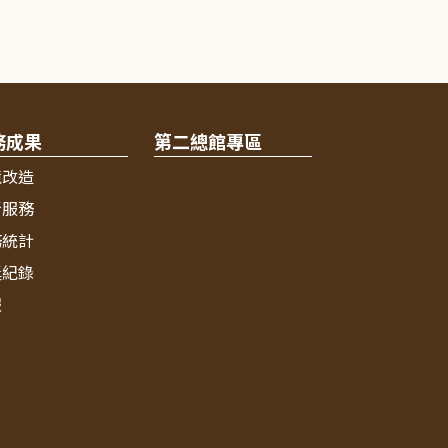
務成果
第二總館專區
境改造
新服務
務統計
獎紀錄
報