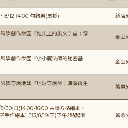
/12 14:00 勾鉤樂(罩衫)
新店
與科學創作樂園『指尖上的英文宇宙：穿
金山
與科學創作樂園『小小魔法師的秘密基
金山
冒險與守護地球『地球守護隊：海廢再生
萬里
0(日)14:00-16:00 共讀方格繪本，
繪本) (115/8/19(三)下午2點起開
鶯歌