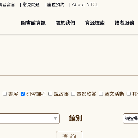
讀者留言
常見問題
座位預約
About NTCL
圖書館資訊
關於我們
資源檢索
讀者服務
座
書展
研習課程
說故事
電影欣賞
藝文活動
其
館別