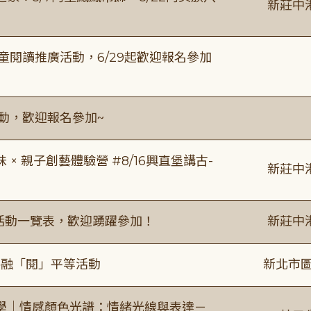
新莊中
童閱讀推廣活動，6/29起歡迎報名參加
活動，歡迎報名參加~
 親子創藝體驗營 #8/16興直堡講古-
新莊中
廣活動一覽表，歡迎踴躍參加！
新莊中
共融「閱」平等活動
新北市圖
學｜情感顏色光譜：情緒光線與表達－