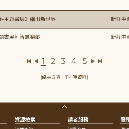
籤-主題書展》繪出新世界
新莊中
主題書展》智慧樂齡
新莊中
1
2
3
4
5
(總共 5 頁，114 筆資料)
資源檢索
讀者服務
服