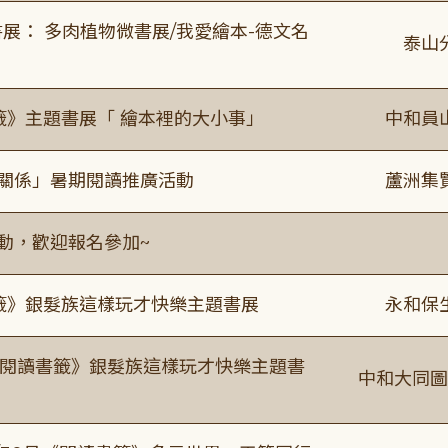
展： 多肉植物微書展/我愛繪本-德文名
泰山
籤》主題書展「 繪本裡的大小事」
中和員
好關係」暑期閱讀推廣活動
蘆洲集
活動，歡迎報名參加~
書籤》銀髮族這樣玩才快樂主題書展
永和保
月《閱讀書籤》銀髮族這樣玩才快樂主題書
中和大同圖