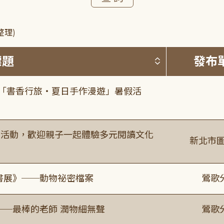
整理)
按標題排序 
標題
發布
房「書香行旅・夏日手作漫遊」暑假活
故事活動，歡迎親子一起體驗多元閱讀文化
新北市圖
題書展》──動物祕密檔案
鶯歌
──最棒的老師 潤物細無聲
鶯歌