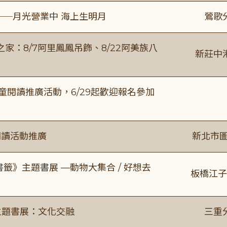
──月光營業中 海上生明月
鶯歌
：8/7阿里鳳鳳吊飾、8/22阿美族八
新莊中
童閱讀推廣活動，6/29起歡迎報名參加
閱讀活動推廣
新北市圖
書籤》主題書展 —動物大集合 / 好想去
板橋江子
主題書展：文化交融
三重