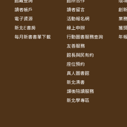
館藏查詢
館際合作
環
讀者帳戶
讀者留言
創
電子資源
活動報名網
業
新北E書房
線上申辦
獲
每月新書書單下載
行動圖書服務查詢
年
友善服務
館長與民有約
座位預約
真人圖書館
新北漂書
課後陪讀服務
新北學專區