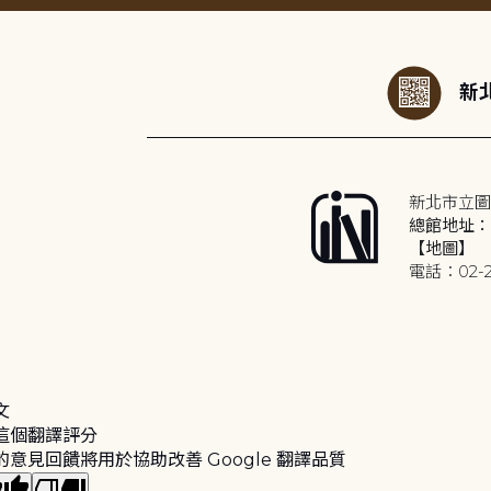
:::
新北
新北市立圖
總館地址：2
【地圖】
電話：02-2
文
這個翻譯評分
的意見回饋將用於協助改善 Google 翻譯品質