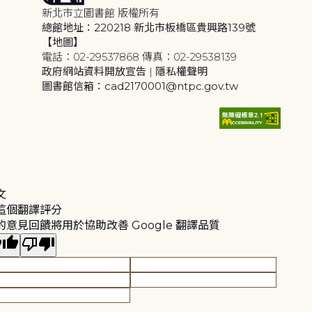
新北市立圖書館 版權所有
總館地址：220218 新北市板橋區貴興路139號
【地圖】
電話：02-29537868 傳真：02-29538139
政府網站資料開放宣告
|
隱私權聲明
圖書館信箱：cad2170001@ntpc.gov.tw
文
這個翻譯評分
的意見回饋將用於協助改善 Google 翻譯品質