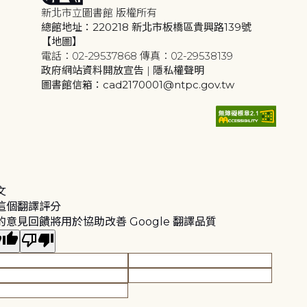
新北市立圖書館 版權所有
總館地址：220218 新北市板橋區貴興路139號
【地圖】
電話：02-29537868 傳真：02-29538139
政府網站資料開放宣告
|
隱私權聲明
圖書館信箱：cad2170001@ntpc.gov.tw
文
這個翻譯評分
的意見回饋將用於協助改善 Google 翻譯品質