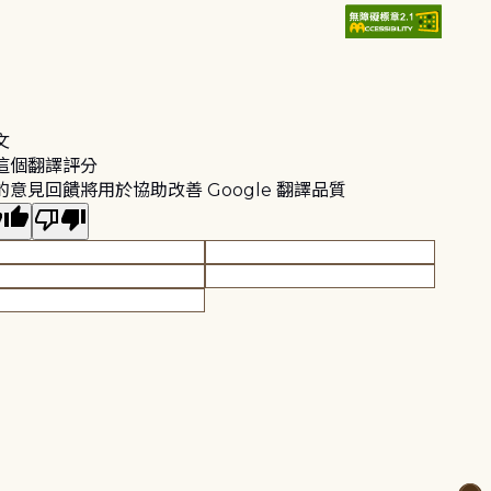
文
這個翻譯評分
的意見回饋將用於協助改善 Google 翻譯品質