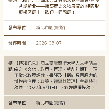
標題
【總館】財團法人沈春池文教基金會-看今
昔話新北——遷臺歷史文物展覽於1樓圓形
展櫃區展出，歡迎一同觀展！
發布單位
新北市圖(總館)
發佈時間
2026-08-07
標
【轉知訊息】國立臺灣藝術大學人文學院主
題
編之《文化：政策．管理．新創》期刊，現
正徵求政策評論、書評及【邁向具回應力的
博物館治理：政策、領導與管理】主題特刊
稿件至2027年6月1日止，歡迎踴躍投稿。
發布單位
新北市圖(總館)