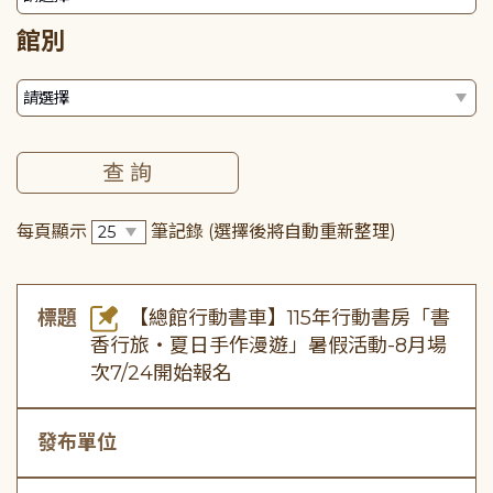
館別
每頁顯示
筆記錄
(選擇後將自動重新整理)
標題
【總館行動書車】115年行動書房「書
香行旅・夏日手作漫遊」暑假活動-8月場
次7/24開始報名
發布單位