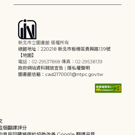
新北市立圖書館 版權所有
總館地址：220218 新北市板橋區貴興路139號
【地圖】
電話：02-29537868 傳真：02-29538139
政府網站資料開放宣告
|
隱私權聲明
圖書館信箱：cad2170001@ntpc.gov.tw
文
這個翻譯評分
的意見回饋將用於協助改善 Google 翻譯品質