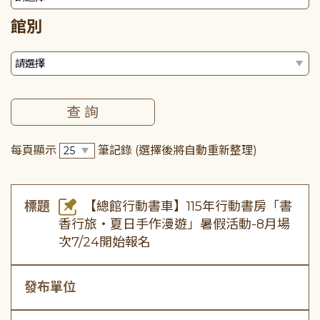
館別
每頁顯示
筆記錄
(選擇後將自動重新整理)
標題
【總館行動書車】115年行動書房「書
香行旅・夏日手作漫遊」暑假活動-8月場
次7/24開始報名
發布單位