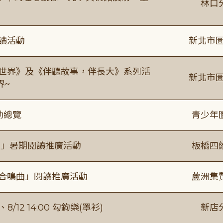
林口
閱讀活動
新北市圖
感世界》及《伴聽故事，伴長大》系列活
新北市圖
界~
動總覽
青少年
係」暑期閱讀推廣活動
板橋四
的合鳴曲」閱讀推廣活動
蘆洲集
/12 14:00 勾鉤樂(罩衫)
新店