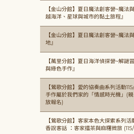
【金山分館】夏日魔法創客營~魔法
越海洋、星球與城市的黏土旅程』
【金山分館】夏日魔法創客營~魔法
地』
【萬里分館】夏日海洋偵探營~解謎
與綠色手作』
【鶯歌分館】愛的協奏曲系列活動115/8/3
手作屬於我們家的「情感時光機」(親子手作
放報名)
【鶯歌分館】客家本色大探索系列活動115/8
香說客話 ：客家擂茶與麻糬微旅 (115/