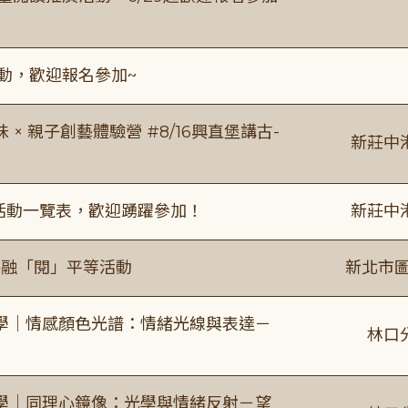
活動，歡迎報名參加~
 親子創藝體驗營 #8/16興直堡講古-
新莊中
廣活動一覽表，歡迎踴躍參加！
新莊中
共融「閱」平等活動
新北市圖
學｜情感顏色光譜：情緒光線與表達－
林口
學｜同理心鏡像：光學與情緒反射－望