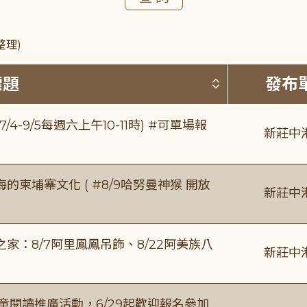
整理)
按標題排序 
標題
發布
/4-9/5每週六上午10-11時) #可單場報
新莊中
柬埔寨文化 ( #8/9哈努曼神猴 開放
新莊中
：8/7阿里鳳鳳吊飾、8/22阿美族八
新莊中
童閱讀推廣活動，6/29起歡迎報名參加