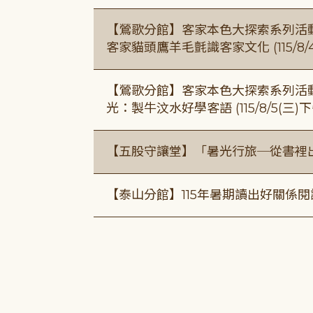
【鶯歌分館】客家本色大探索系列活動115/8
客家貓頭鷹羊毛氈識客家文化 (115/8/
【鶯歌分館】客家本色大探索系列活動115/8
光：製牛汶水好學客語 (115/8/5(三
【五股守讓堂】「暑光行旅─從書裡
【泰山分館】115年暑期讀出好關係