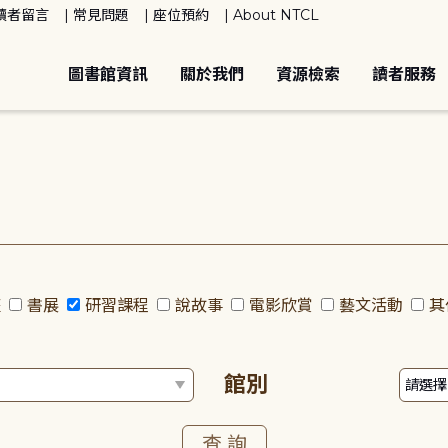
讀者留言
常見問題
座位預約
About NTCL
圖書館資訊
關於我們
資源檢索
讀者服務
座
書展
研習課程
說故事
電影欣賞
藝文活動
其
館別