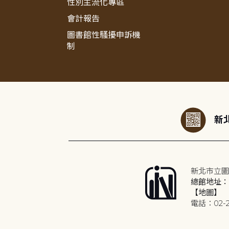
性別主流化專區
會計報告
圖書館性騷擾申訴機
制
:::
新北
新北市立圖
總館地址：2
【地圖】
電話：02-2