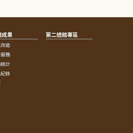
務成果
第二總館專區
境改造
新服務
務統計
獎紀錄
報