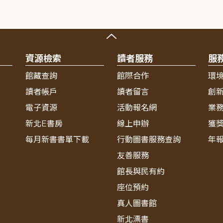
資源檢索
讀者服務
服
館藏查詢
館際合作
環
讀者帳戶
讀者留言
創
電子資源
活動報名網
業
新北E書房
線上申辦
獲
每月新書書單下載
行動圖書服務查詢
年
友善服務
館長與民有約
座位預約
真人圖書館
新北漂書