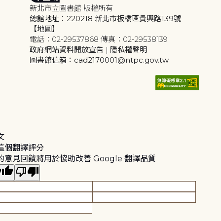
新北市立圖書館 版權所有
總館地址：220218 新北市板橋區貴興路139號
【地圖】
電話：02-29537868 傳真：02-29538139
政府網站資料開放宣告
|
隱私權聲明
圖書館信箱：cad2170001@ntpc.gov.tw
文
這個翻譯評分
的意見回饋將用於協助改善 Google 翻譯品質