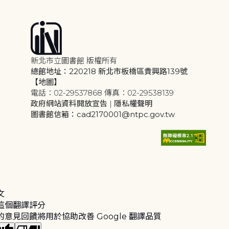
新北市立圖書館 版權所有
總館地址：220218 新北市板橋區貴興路139號
【地圖】
電話：02-29537868 傳真：02-29538139
政府網站資料開放宣告
|
隱私權聲明
圖書館信箱：cad2170001@ntpc.gov.tw
文
這個翻譯評分
的意見回饋將用於協助改善 Google 翻譯品質