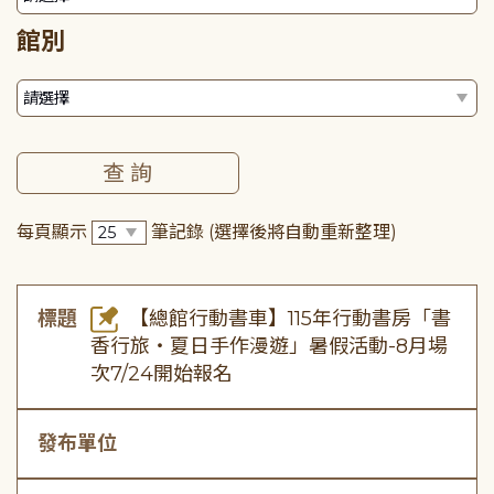
館別
每頁顯示
筆記錄
(選擇後將自動重新整理)
標題
【總館行動書車】115年行動書房「書
香行旅・夏日手作漫遊」暑假活動-8月場
次7/24開始報名
發布單位