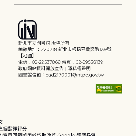
新北市立圖書館 版權所有
總館地址：220218 新北市板橋區貴興路139號
【地圖】
電話：02-29537868 傳真：02-29538139
政府網站資料開放宣告
|
隱私權聲明
圖書館信箱：cad2170001@ntpc.gov.tw
文
這個翻譯評分
的意見回饋將用於協助改善 Google 翻譯品質