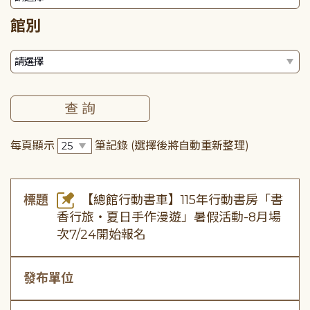
館別
每頁顯示
筆記錄
(選擇後將自動重新整理)
標題
【總館行動書車】115年行動書房「書
香行旅・夏日手作漫遊」暑假活動-8月場
次7/24開始報名
發布單位