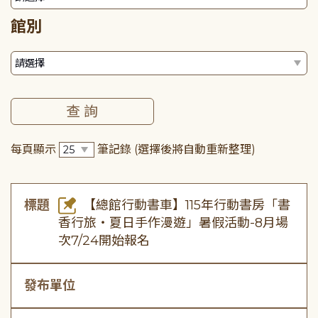
館別
每頁顯示
筆記錄
(選擇後將自動重新整理)
標題
【總館行動書車】115年行動書房「書
香行旅・夏日手作漫遊」暑假活動-8月場
次7/24開始報名
發布單位