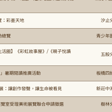
覽：彩墨天地
汐止
動總覽
青少年
文生活圈】《彩虹故事屋》/《親子悅讀
五股
係」暑期閱讀推廣活動
板橋四
合展：讓創作發聲，讓生命被看見
新莊中
/展覽室受理美術展覽聯合申請徵選
樹林