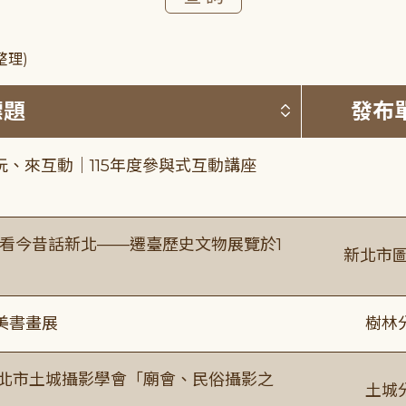
整理)
按標題排序 
標題
發布
、來互動｜115年度參與式互動講座
看今昔話新北——遷臺歷史文物展覽於1
新北市圖
美書畫展
樹林
新北市土城攝影學會「廟會、民俗攝影之
土城