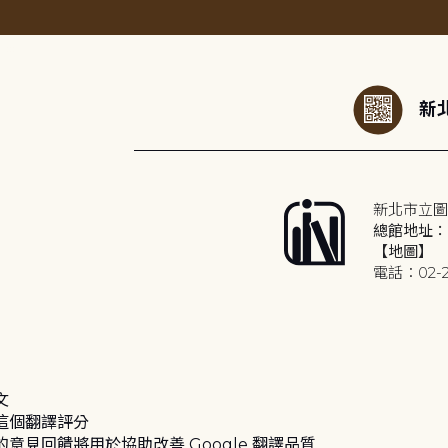
:::
新北
新北市立圖
總館地址：2
【地圖】
電話：02-2
文
這個翻譯評分
的意見回饋將用於協助改善 Google 翻譯品質