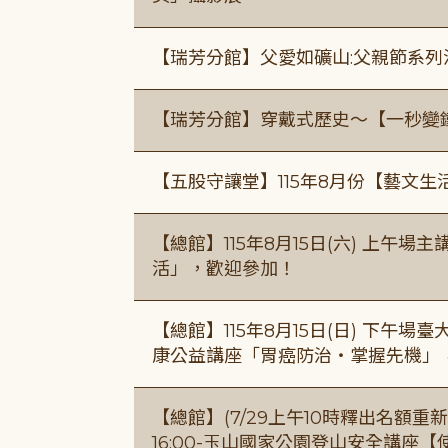
【瑞芳分館】父愛如礦山:父親節系列
【瑞芳分館】穿戴式歷史〜【一秒變
【五股守讓堂】115年8月份【藝文生
【總館】115年8月15日(六) 上午
活」，歡迎參加！
【總館】115年8月15日(日) 下午
康公益講座「胃癌防治・掌握先機」
【總館】(7/29上午10時釋出名額重新開放
16:00-玉山國家公園登山安全講座