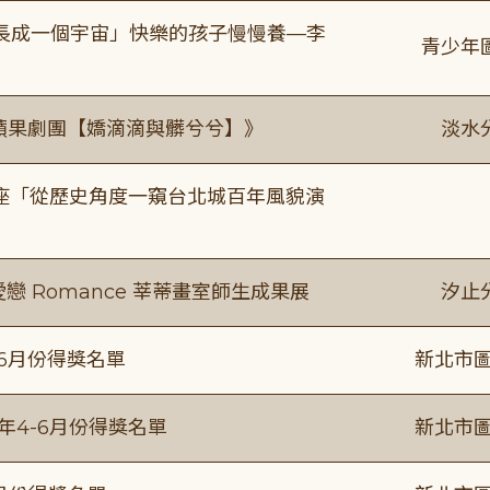
長成一個宇宙」快樂的孩子慢慢養—李
青少年
《 蘋果劇團【嬌滴滴與髒兮兮】》
淡水
築美學講座「從歷史角度一窺台北城百年風貌演
愛戀 Romance 莘蒂畫室師生成果展
汐止
-6月份得獎名單
新北市圖
5年4-6月份得獎名單
新北市圖