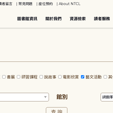
讀者留言
常見問題
座位預約
About NTCL
圖書館資訊
關於我們
資源檢索
讀者服務
座
書展
研習課程
說故事
電影欣賞
藝文活動
其
館別