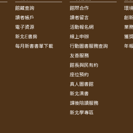
館藏查詢
館際合作
環
讀者帳戶
讀者留言
創
電子資源
活動報名網
業
新北E書房
線上申辦
獲
每月新書書單下載
行動圖書服務查詢
年
友善服務
館長與民有約
座位預約
真人圖書館
新北漂書
課後陪讀服務
新北學專區