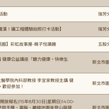
活動
瑞芳
鐵漢！礦工帽體驗拍照打卡活動】
瑞芳
活圈】彩虹故事屋-親子悅讀趣
五股
場主講 健康公益講座「聽力健康・快樂生
新北市圖
場臺大醫學院內科部教授 李宜家教授主講 健
新北市圖
，歡迎參加！
報名)115年8月30日(星期日)14:00-
【使用手機、電腦、離線地圖來登山與健
新北市圖