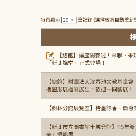
每頁顯示
筆記錄
(選擇後將自動重新
【總館】講座開麥啦！來聊、來玩
「新北講堂」正式登場！
【總館】財團法人沈春池文教基金會-
樓圓形展櫃區展出，歡迎一同觀展！
【樹林分館展覽室】楮墨餘香－簡惠
【新北市立圖書館土城分館】115年
美」攝影展