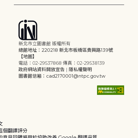
新北市立圖書館 版權所有
總館地址：220218 新北市板橋區貴興路139號
【地圖】
電話：02-29537868 傳真：02-29538139
政府網站資料開放宣告
|
隱私權聲明
圖書館信箱：cad2170001@ntpc.gov.tw
文
這個翻譯評分
的意見回饋將用於協助改善 Google 翻譯品質