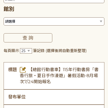
館別
每頁顯示
筆記錄
(選擇後將自動重新整理)
標題
【總館行動書車】115年行動書房「書
香行旅・夏日手作漫遊」暑假活動-8月場
次7/24開始報名
發布單位