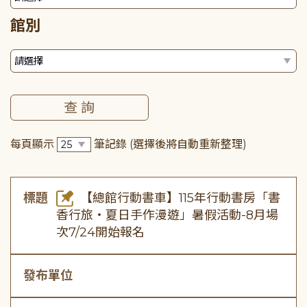
館別
每頁顯示
筆記錄
(選擇後將自動重新整理)
標題
【總館行動書車】115年行動書房「書
香行旅・夏日手作漫遊」暑假活動-8月場
次7/24開始報名
發布單位