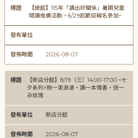
標題
【總館】115年「讀出好關係」暑期兒童
閱讀推廣活動，6/29起歡迎報名參加~
發布單位
發佈時間
2026-08-07
標題
【新店分館】8/19（三）14:00-17:00 <七
夕系列>抱一束浪漫・讀一本情書・送一
朵玫瑰
發布單位
新店分館
發佈時間
2026-08-07