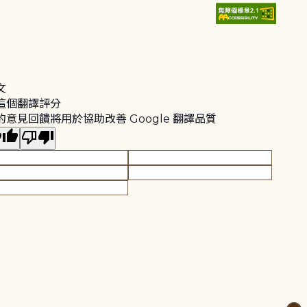
文
這個翻譯評分
的意見回饋將用於協助改善 Google 翻譯品質