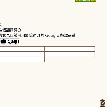
文
這個翻譯評分
的意見回饋將用於協助改善 Google 翻譯品質