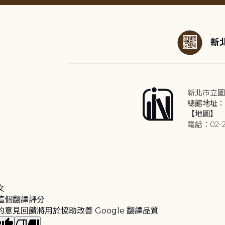
:::
新北
新北市立圖
總館地址：2
【地圖】
電話：02-2
文
這個翻譯評分
的意見回饋將用於協助改善 Google 翻譯品質