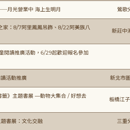
──月光營業中 海上生明月
鶯歌
：8/7阿里鳳鳳吊飾、8/22阿美族八
新莊中
童閱讀推廣活動，6/29起歡迎報名參加
閱讀活動推廣
新北市圖
書籤》主題書展 —動物大集合 / 好想去
板橋江子
主題書展：文化交融
三重