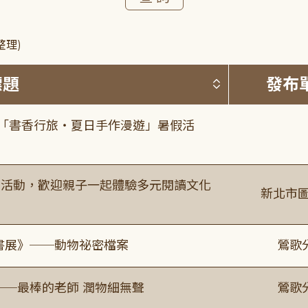
整理)
按標題排序 
標題
發布
房「書香行旅・夏日手作漫遊」暑假活
故事活動，歡迎親子一起體驗多元閱讀文化
新北市圖
題書展》──動物祕密檔案
鶯歌
──最棒的老師 潤物細無聲
鶯歌