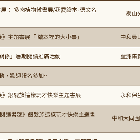
展： 多肉植物微書展/我愛繪本-德文名
泰山
籤》主題書展「 繪本裡的大小事」
中和員
好關係」暑期閱讀推廣活動
蘆洲集
活動，歡迎報名參加~
書籤》銀髮族這樣玩才快樂主題書展
永和保
月《閱讀書籤》銀髮族這樣玩才快樂主題書
中和大同圖