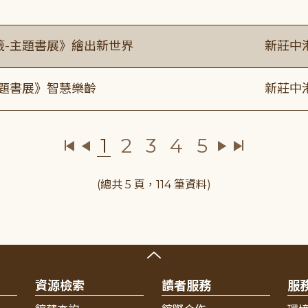
籤-主題書展》繪出新世界
新莊中
主題書展》智慧樂齡
新莊中
1
2
3
4
5
(總共 5 頁，114 筆資料)
資源檢索
讀者服務
服