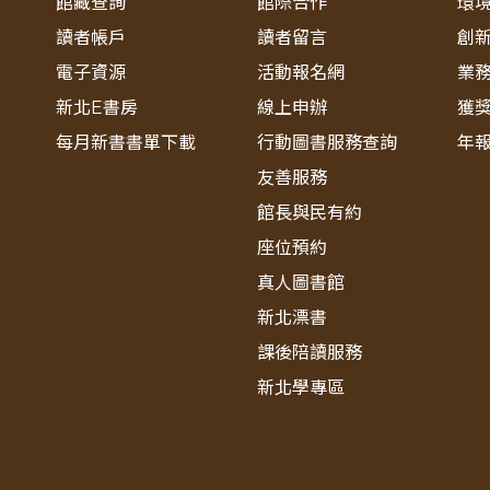
館藏查詢
館際合作
環
讀者帳戶
讀者留言
創
電子資源
活動報名網
業
新北E書房
線上申辦
獲
每月新書書單下載
行動圖書服務查詢
年
友善服務
館長與民有約
座位預約
真人圖書館
新北漂書
課後陪讀服務
新北學專區