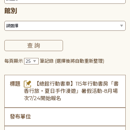
館別
每頁顯示
筆記錄
(選擇後將自動重新整理)
標題
【總館行動書車】115年行動書房「書
香行旅・夏日手作漫遊」暑假活動-8月場
次7/24開始報名
發布單位