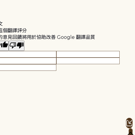
文
這個翻譯評分
的意見回饋將用於協助改善 Google 翻譯品質