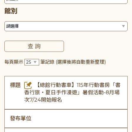
館別
每頁顯示
筆記錄
(選擇後將自動重新整理)
標題
【總館行動書車】115年行動書房「書
香行旅・夏日手作漫遊」暑假活動-8月場
次7/24開始報名
發布單位