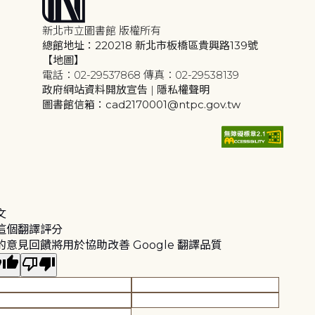
新北市立圖書館 版權所有
總館地址：220218 新北市板橋區貴興路139號
【地圖】
電話：02-29537868 傳真：02-29538139
政府網站資料開放宣告
|
隱私權聲明
圖書館信箱：cad2170001@ntpc.gov.tw
文
這個翻譯評分
的意見回饋將用於協助改善 Google 翻譯品質