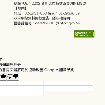
總館地址：220218 新北市板橋區貴興路139號
【地圖】
電話：02-29537868 傳真：02-29538139
政府網站資料開放宣告
|
隱私權聲明
圖書館信箱：cad2170001@ntpc.gov.tw
文
這個翻譯評分
的意見回饋將用於協助改善 Google 翻譯品質