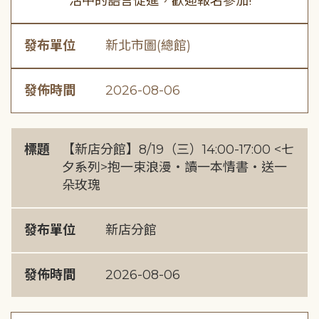
活中的語言促進，歡迎報名參加!
發布單位
新北市圖(總館)
發佈時間
2026-08-06
標題
【新店分館】8/19（三）14:00-17:00 <七
夕系列>抱一束浪漫・讀一本情書・送一
朵玫瑰
發布單位
新店分館
發佈時間
2026-08-06