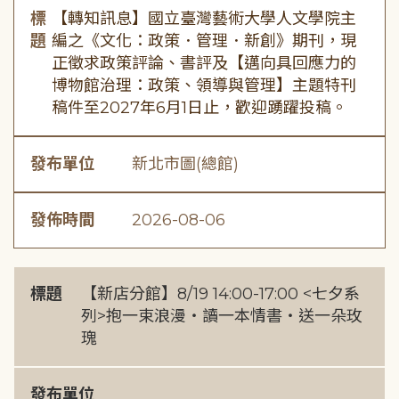
標
【轉知訊息】國立臺灣藝術大學人文學院主
題
編之《文化：政策．管理．新創》期刊，現
正徵求政策評論、書評及【邁向具回應力的
博物館治理：政策、領導與管理】主題特刊
稿件至2027年6月1日止，歡迎踴躍投稿。
發布單位
新北市圖(總館)
發佈時間
2026-08-06
標題
【新店分館】8/19 14:00-17:00 <七夕系
列>抱一束浪漫・讀一本情書・送一朵玫
瑰
發布單位