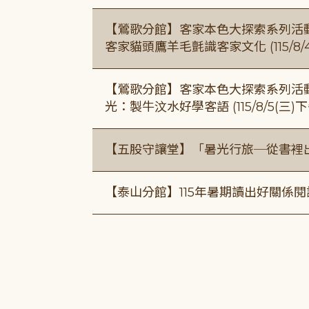
【鶯歌分館】客家本色大探索系列活動115/8
客家貓頭鷹羊毛氈識客家文化 (115/8/
【鶯歌分館】客家本色大探索系列活動115/8
光：製牛汶水好學客語 (115/8/5(三
【五股守讓堂】「暑光行旅─從書裡
【泰山分館】115年暑期讀出好關係