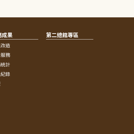
務成果
第二總館專區
境改造
新服務
務統計
獎紀錄
報