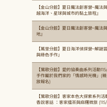
【金山分館】夏日魔法創客營~魔法
越海洋、星球與城市的黏土旅程』
【金山分館】夏日魔法創客營~魔法
地』
【萬里分館】夏日海洋偵探營~解謎
與綠色手作』
【鶯歌分館】愛的協奏曲系列活動115/8/3
手作屬於我們家的「情感時光機」(親子手作
放報名)
【鶯歌分館】客家本色大探索系列活動115/8
香說客話 ：客家擂茶與麻糬微旅 (115/