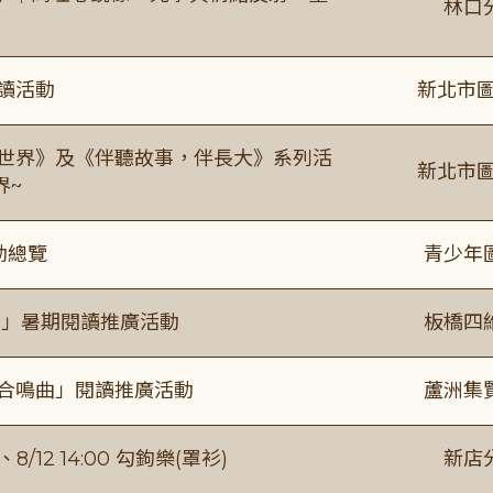
林口
閱讀活動
新北市圖
感世界》及《伴聽故事，伴長大》系列活
新北市圖
界~
動總覽
青少年
係」暑期閱讀推廣活動
板橋四
的合鳴曲」閱讀推廣活動
蘆洲集
/12 14:00 勾鉤樂(罩衫)
新店