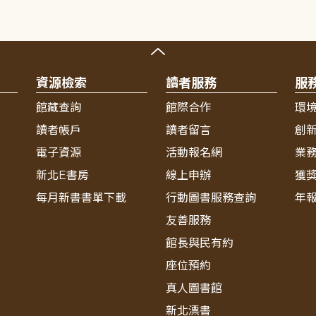
資源檢索
讀者服務
服
館藏查詢
館際合作
環
讀者帳戶
讀者留言
創
電子資源
活動報名網
業
新北E書房
線上申辦
獲
每月新書書單下載
行動圖書服務查詢
年
友善服務
館長與民有約
座位預約
真人圖書館
新北漂書