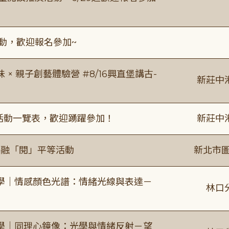
活動，歡迎報名參加~
 親子創藝體驗營 #8/16興直堡講古-
新莊中
廣活動一覽表，歡迎踴躍參加！
新莊中
共融「閱」平等活動
新北市圖
學｜情感顏色光譜：情緒光線與表達－
林口
學｜同理心鏡像：光學與情緒反射－望