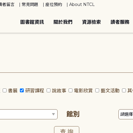
讀者留言
常見問題
座位預約
About NTCL
圖書館資訊
關於我們
資源檢索
讀者服務
座
書展
研習課程
說故事
電影欣賞
藝文活動
其
館別