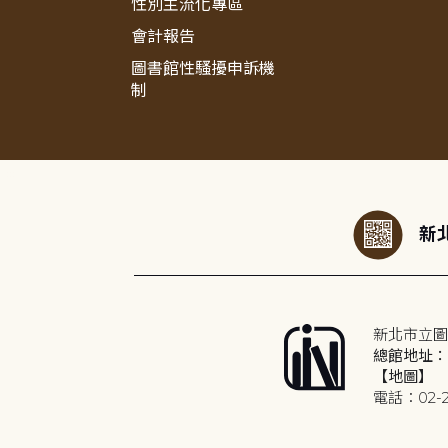
性別主流化專區
會計報告
圖書館性騷擾申訴機
制
:::
新北
新北市立圖
總館地址：2
【地圖】
電話：02-2