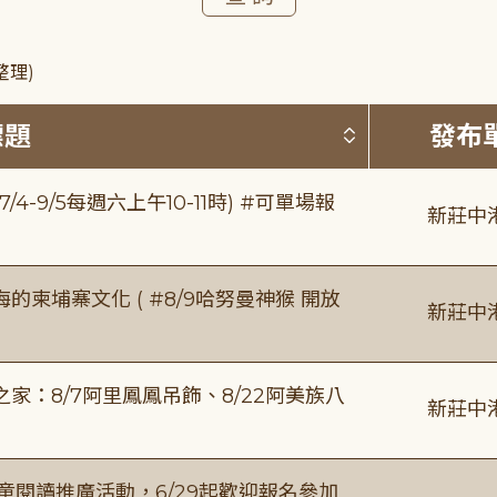
整理)
按標題排序 
標題
發布
/4-9/5每週六上午10-11時) #可單場報
新莊中
柬埔寨文化 ( #8/9哈努曼神猴 開放
新莊中
：8/7阿里鳳鳳吊飾、8/22阿美族八
新莊中
童閱讀推廣活動，6/29起歡迎報名參加