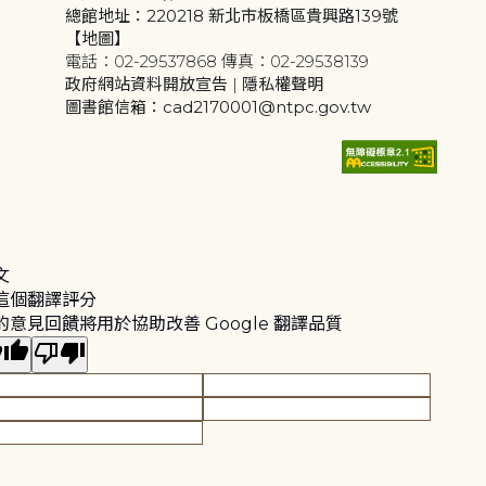
總館地址：220218 新北市板橋區貴興路139號
【地圖】
電話：02-29537868 傳真：02-29538139
政府網站資料開放宣告
|
隱私權聲明
圖書館信箱：cad2170001@ntpc.gov.tw
文
這個翻譯評分
的意見回饋將用於協助改善 Google 翻譯品質