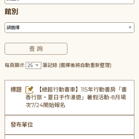
館別
每頁顯示
筆記錄
(選擇後將自動重新整理)
標題
【總館行動書車】115年行動書房「書
香行旅・夏日手作漫遊」暑假活動-8月場
次7/24開始報名
發布單位