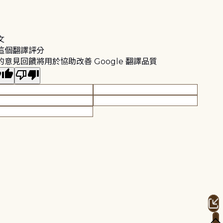
文
這個翻譯評分
的意見回饋將用於協助改善 Google 翻譯品質