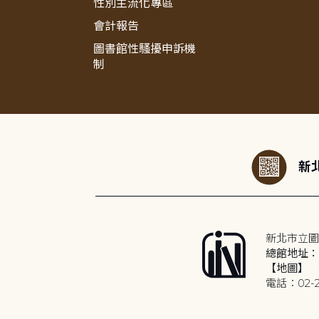
性別主流化專區
會計報告
圖書館性騷擾申訴機
制
:::
新北
新北市立圖
總館地址：2
【地圖】
電話：02-2