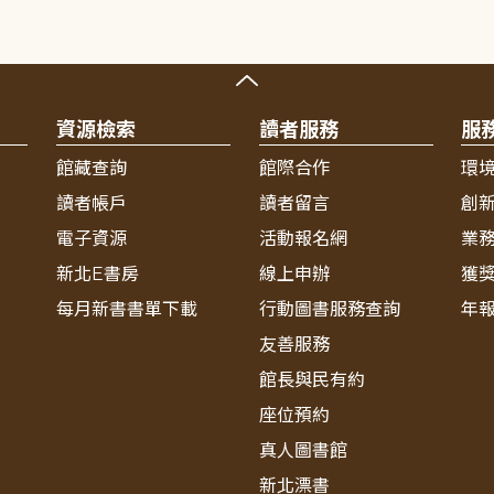
資源檢索
讀者服務
服
館藏查詢
館際合作
環
讀者帳戶
讀者留言
創
電子資源
活動報名網
業
新北E書房
線上申辦
獲
每月新書書單下載
行動圖書服務查詢
年
友善服務
館長與民有約
座位預約
真人圖書館
新北漂書