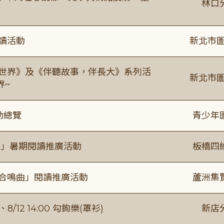
林口
閱讀活動
新北市圖
感世界》及《伴聽故事，伴長大》系列活
新北市圖
界~
動總覽
青少年
係」暑期閱讀推廣活動
板橋四
的合鳴曲」閱讀推廣活動
蘆洲集
/12 14:00 勾鉤樂(罩衫)
新店