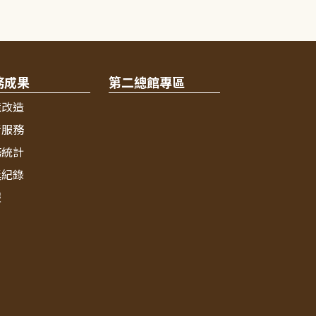
務成果
第二總館專區
境改造
新服務
務統計
獎紀錄
報