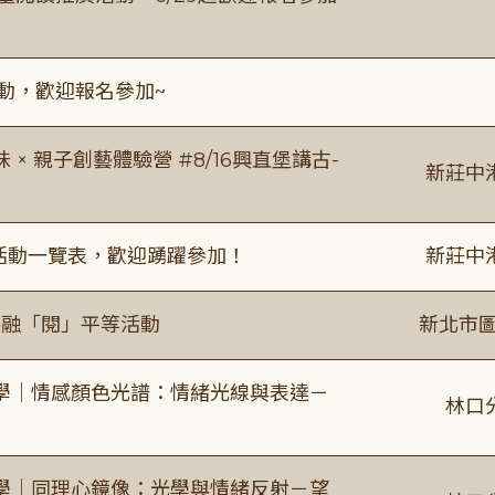
活動，歡迎報名參加~
 親子創藝體驗營 #8/16興直堡講古-
新莊中
廣活動一覽表，歡迎踴躍參加！
新莊中
共融「閱」平等活動
新北市圖
學｜情感顏色光譜：情緒光線與表達－
林口
學｜同理心鏡像：光學與情緒反射－望