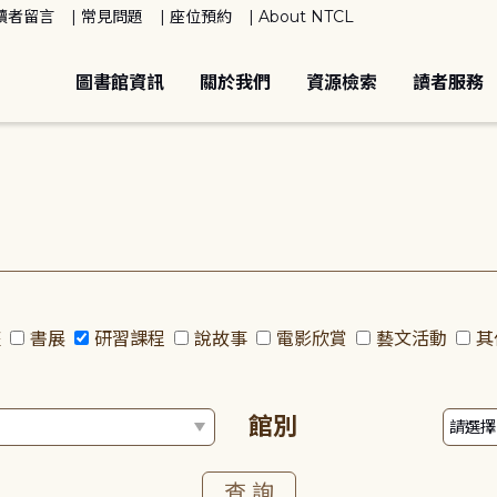
讀者留言
常見問題
座位預約
About NTCL
圖書館資訊
關於我們
資源檢索
讀者服務
座
書展
研習課程
說故事
電影欣賞
藝文活動
其
館別