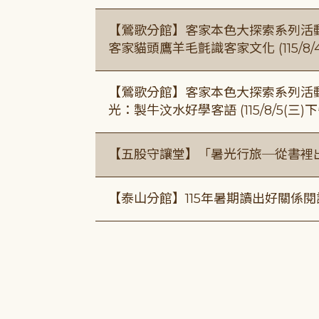
【鶯歌分館】客家本色大探索系列活動115/8
客家貓頭鷹羊毛氈識客家文化 (115/8/
【鶯歌分館】客家本色大探索系列活動115/8
光：製牛汶水好學客語 (115/8/5(三
【五股守讓堂】「暑光行旅─從書裡
【泰山分館】115年暑期讀出好關係