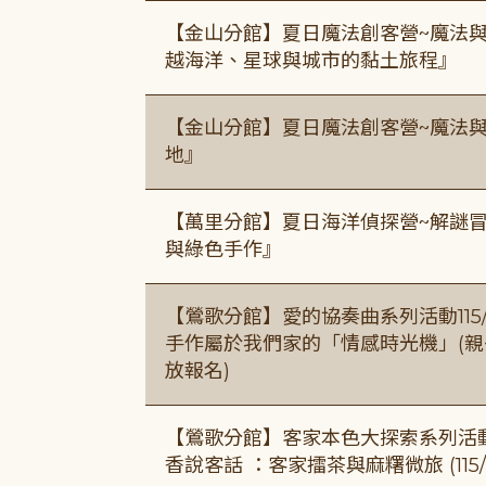
【金山分館】夏日魔法創客營~魔法
越海洋、星球與城市的黏土旅程』
【金山分館】夏日魔法創客營~魔法
地』
【萬里分館】夏日海洋偵探營~解謎
與綠色手作』
【鶯歌分館】愛的協奏曲系列活動115/8/3
手作屬於我們家的「情感時光機」(親子手作
放報名)
【鶯歌分館】客家本色大探索系列活動115/8
香說客話 ：客家擂茶與麻糬微旅 (115/