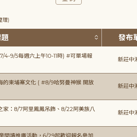
整理)
按標題排序 
標題
發布
/4-9/5每週六上午10-11時) #可單場報
新莊中
柬埔寨文化 ( #8/9哈努曼神猴 開放
新莊中
：8/7阿里鳳鳳吊飾、8/22阿美族八
新莊中
童閱讀推廣活動，6/29起歡迎報名參加