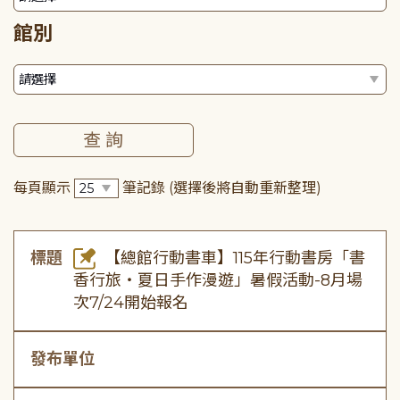
館別
每頁顯示
筆記錄
(選擇後將自動重新整理)
標題
【總館行動書車】115年行動書房「書
香行旅・夏日手作漫遊」暑假活動-8月場
次7/24開始報名
發布單位