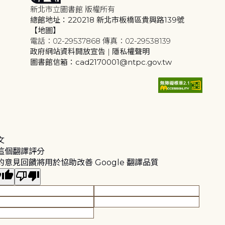
新北市立圖書館 版權所有
總館地址：220218 新北市板橋區貴興路139號
【地圖】
電話：02-29537868 傳真：02-29538139
政府網站資料開放宣告
|
隱私權聲明
圖書館信箱：cad2170001@ntpc.gov.tw
文
這個翻譯評分
的意見回饋將用於協助改善 Google 翻譯品質