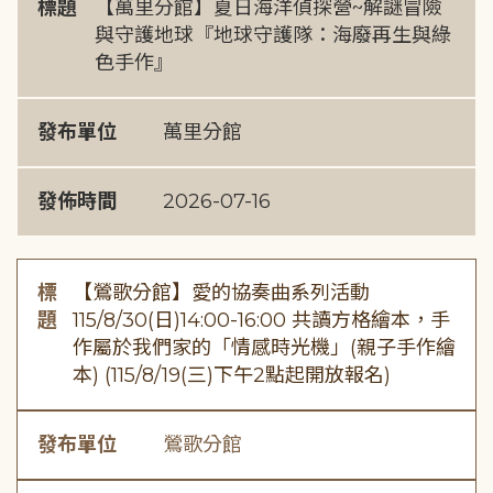
標題
【萬里分館】夏日海洋偵探營~解謎冒險
與守護地球『地球守護隊：海廢再生與綠
色手作』
發布單位
萬里分館
發佈時間
2026-07-16
標
【鶯歌分館】愛的協奏曲系列活動
題
115/8/30(日)14:00-16:00 共讀方格繪本，手
作屬於我們家的「情感時光機」(親子手作繪
本) (115/8/19(三)下午2點起開放報名)
發布單位
鶯歌分館