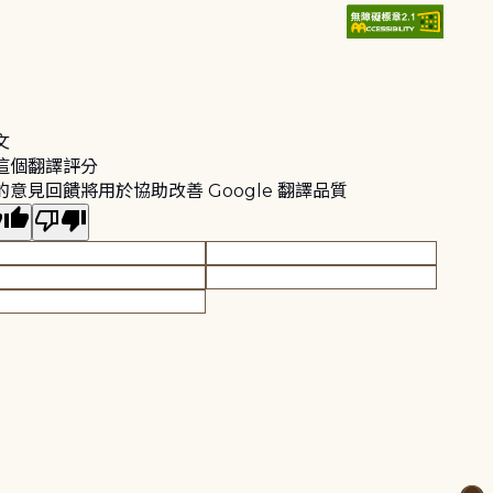
文
這個翻譯評分
的意見回饋將用於協助改善 Google 翻譯品質