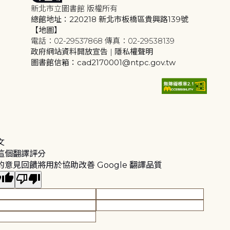
新北市立圖書館 版權所有
總館地址：220218 新北市板橋區貴興路139號
【地圖】
電話：02-29537868 傳真：02-29538139
政府網站資料開放宣告
|
隱私權聲明
圖書館信箱：cad2170001@ntpc.gov.tw
文
這個翻譯評分
的意見回饋將用於協助改善 Google 翻譯品質