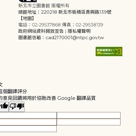
新北市立圖書館 版權所有
總館地址：220218 新北市板橋區貴興路139號
【地圖】
電話：02-29537868 傳真：02-29538139
政府網站資料開放宣告
|
隱私權聲明
圖書館信箱：cad2170001@ntpc.gov.tw
文
這個翻譯評分
的意見回饋將用於協助改善 Google 翻譯品質