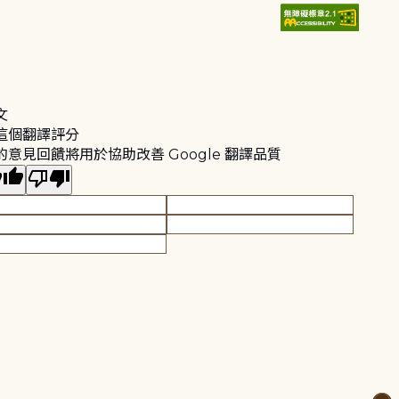
文
這個翻譯評分
的意見回饋將用於協助改善 Google 翻譯品質