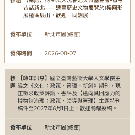
標題
【總館】財團法人沈春池文教基金會-看今
昔話新北——遷臺歷史文物展覽於1樓圓形
展櫃區展出，歡迎一同觀展！
發布單位
新北市圖(總館)
發佈時間
2026-08-07
標
【轉知訊息】國立臺灣藝術大學人文學院主
題
編之《文化：政策．管理．新創》期刊，現
正徵求政策評論、書評及【邁向具回應力的
博物館治理：政策、領導與管理】主題特刊
稿件至2027年6月1日止，歡迎踴躍投稿。
發布單位
新北市圖(總館)