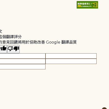
文
這個翻譯評分
的意見回饋將用於協助改善 Google 翻譯品質