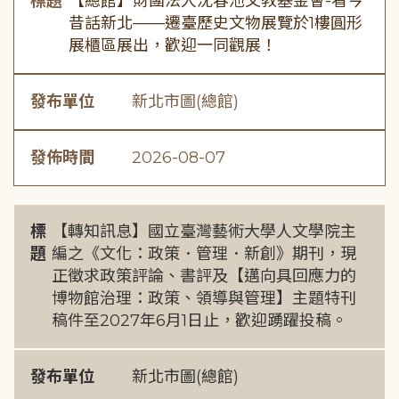
標題
【總館】財團法人沈春池文教基金會-看今
昔話新北——遷臺歷史文物展覽於1樓圓形
展櫃區展出，歡迎一同觀展！
發布單位
新北市圖(總館)
發佈時間
2026-08-07
標
【轉知訊息】國立臺灣藝術大學人文學院主
題
編之《文化：政策．管理．新創》期刊，現
正徵求政策評論、書評及【邁向具回應力的
博物館治理：政策、領導與管理】主題特刊
稿件至2027年6月1日止，歡迎踴躍投稿。
發布單位
新北市圖(總館)