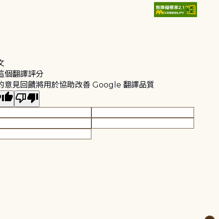
文
這個翻譯評分
的意見回饋將用於協助改善 Google 翻譯品質