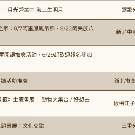
──月光營業中 海上生明月
鶯歌
：8/7阿里鳳鳳吊飾、8/22阿美族八
新莊中
童閱讀推廣活動，6/29起歡迎報名參加
閱讀活動推廣
新北市圖
書籤》主題書展 —動物大集合 / 好想去
板橋江子
主題書展：文化交融
三重