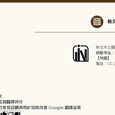
:::
新北
新北市立圖
總館地址：2
【地圖】
電話：02-2
文
這個翻譯評分
的意見回饋將用於協助改善 Google 翻譯品質