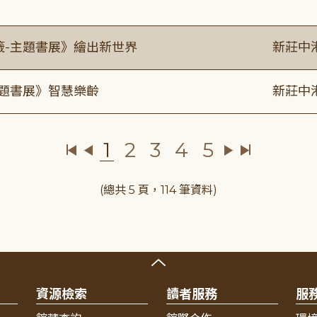
籤-主題書展》繪出新世界
新莊中
主題書展》智慧樂齡
新莊中
1
2
3
4
5
(總共 5 頁，114 筆資料)
資源檢索
讀者服務
服