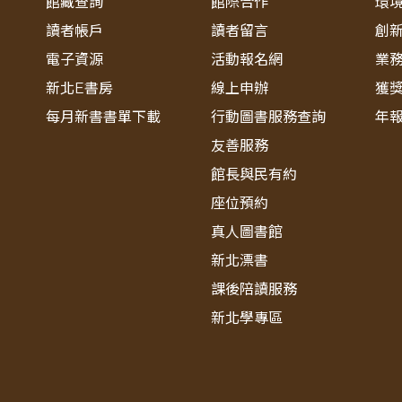
館藏查詢
館際合作
環
讀者帳戶
讀者留言
創
電子資源
活動報名網
業
新北E書房
線上申辦
獲
每月新書書單下載
行動圖書服務查詢
年
友善服務
館長與民有約
座位預約
真人圖書館
新北漂書
課後陪讀服務
新北學專區