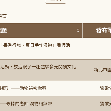
整理)
按標題排序 
標題
發布
房「書香行旅・夏日手作漫遊」暑假活
故事活動，歡迎親子一起體驗多元閱讀文化
新北市圖
題書展》──動物祕密檔案
鶯歌
──最棒的老師 潤物細無聲
鶯歌