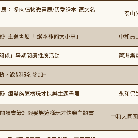
展： 多肉植物微書展/我愛繪本-德文名
泰山
籤》主題書展「 繪本裡的大小事」
中和員
好關係」暑期閱讀推廣活動
蘆洲集
活動，歡迎報名參加~
書籤》銀髮族這樣玩才快樂主題書展
永和保
月《閱讀書籤》銀髮族這樣玩才快樂主題書
中和大同圖