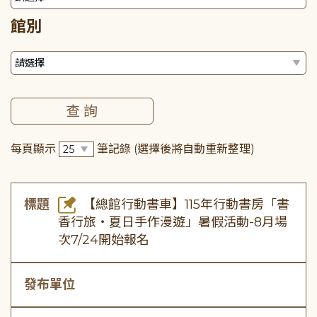
館別
每頁顯示
筆記錄
(選擇後將自動重新整理)
標題
【總館行動書車】115年行動書房「書
香行旅・夏日手作漫遊」暑假活動-8月場
次7/24開始報名
發布單位