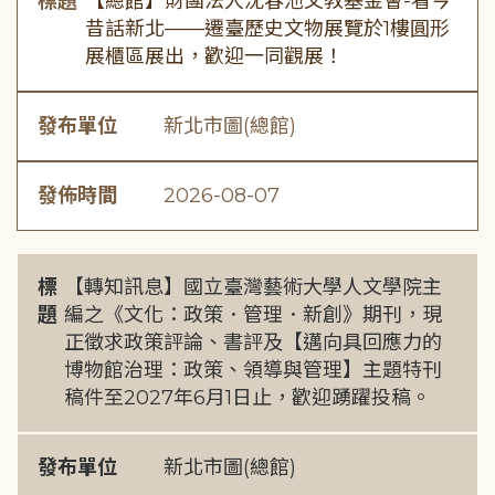
標題
【總館】財團法人沈春池文教基金會-看今
昔話新北——遷臺歷史文物展覽於1樓圓形
展櫃區展出，歡迎一同觀展！
發布單位
新北市圖(總館)
發佈時間
2026-08-07
標
【轉知訊息】國立臺灣藝術大學人文學院主
題
編之《文化：政策．管理．新創》期刊，現
正徵求政策評論、書評及【邁向具回應力的
博物館治理：政策、領導與管理】主題特刊
稿件至2027年6月1日止，歡迎踴躍投稿。
發布單位
新北市圖(總館)