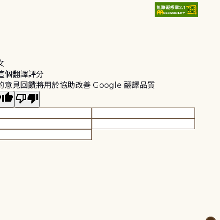
文
這個翻譯評分
的意見回饋將用於協助改善 Google 翻譯品質