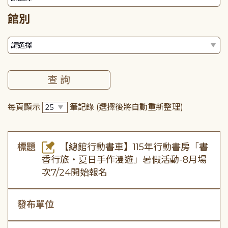
館別
每頁顯示
筆記錄
(選擇後將自動重新整理)
標題
【總館行動書車】115年行動書房「書
香行旅・夏日手作漫遊」暑假活動-8月場
次7/24開始報名
發布單位