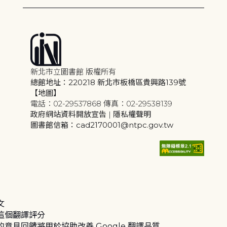
新北市立圖書館 版權所有
總館地址：220218 新北市板橋區貴興路139號
【地圖】
電話：02-29537868 傳真：02-29538139
政府網站資料開放宣告
|
隱私權聲明
圖書館信箱：cad2170001@ntpc.gov.tw
文
這個翻譯評分
的意見回饋將用於協助改善 Google 翻譯品質