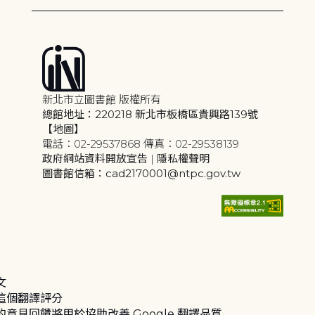
新北市立圖書館 版權所有
總館地址：220218 新北市板橋區貴興路139號
【地圖】
電話：02-29537868 傳真：02-29538139
政府網站資料開放宣告
|
隱私權聲明
圖書館信箱：cad2170001@ntpc.gov.tw
文
這個翻譯評分
的意見回饋將用於協助改善 Google 翻譯品質