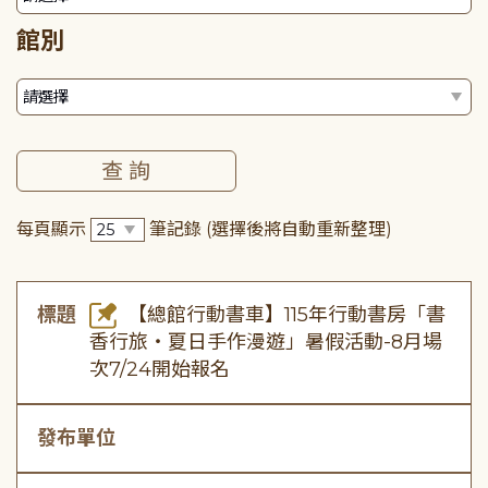
館別
每頁顯示
筆記錄
(選擇後將自動重新整理)
標題
【總館行動書車】115年行動書房「書
香行旅・夏日手作漫遊」暑假活動-8月場
次7/24開始報名
發布單位