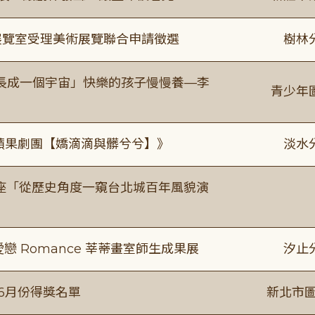
/展覽室受理美術展覽聯合申請徵選
樹林
長成一個宇宙」快樂的孩子慢慢養—李
青少年
《 蘋果劇團【嬌滴滴與髒兮兮】》
淡水
築美學講座「從歷史角度一窺台北城百年風貌演
愛戀 Romance 莘蒂畫室師生成果展
汐止
-6月份得獎名單
新北市圖