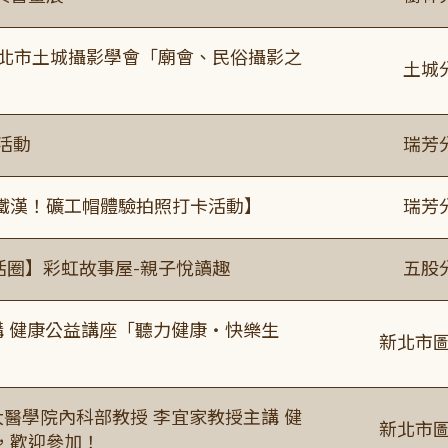
新北市土城攝影學會「廟會、民俗攝影之
土城
活動
瑞芳
鐵漢！礦工帽體驗拍照打卡活動】
瑞芳
活圈】彩虹故事屋-親子悅讀趣
五股
場主講 健康公益講座「聽力健康・快樂生
新北市圖
場臺大醫學院內科部教授 李宜家教授主講 健
新北市圖
，歡迎參加！