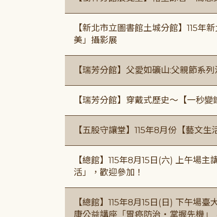
【新北市立圖書館土城分館】115年
美」攝影展
【瑞芳分館】父愛如礦山:父親節系列
【瑞芳分館】穿戴式歷史〜【一秒變
【五股守讓堂】115年8月份【藝文生
【總館】115年8月15日(六) 上午
活」，歡迎參加！
【總館】115年8月15日(日) 下午
康公益講座「胃癌防治・掌握先機」