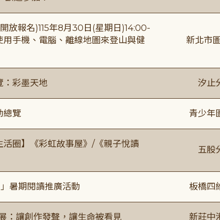
報名)115年8月30日(星期日)14:00-
【使用手機、電腦、離線地圖來登山與健
新北市圖
覽：彩墨天地
汐止
動總覽
青少年
文生活圈】《彩虹故事屋》/《親子悅讀
五股
係」暑期閱讀推廣活動
板橋四
合展：讓創作發聲，讓生命被看見
新莊中