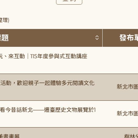
整理)
按標題排序 
標題
發布
、來互動｜115年度參與式互動講座
故事活動，歡迎親子一起體驗多元閱讀文化
新北市圖
看今昔話新北——遷臺歷史文物展覽於1
新北市圖
美書畫展
樹林