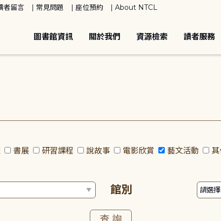
讀者留言
常見問題
座位預約
About NTCL
圖書館資訊
關於我們
資源檢索
讀者服務
座
書展
研習課程
說故事
電影欣賞
藝文活動
其
館別