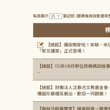
每頁顯示
筆記錄
(選擇後將自動重新
【總館】講座開麥啦！來聊、來玩
「新北講堂」正式登場！
【總館】115年08月新住民媽媽說
~
【總館】財團法人沈春池文教基金會-
樓圓形展櫃區展出，歡迎一同觀展！
【樹林分館展覽室】楮墨餘香－簡惠