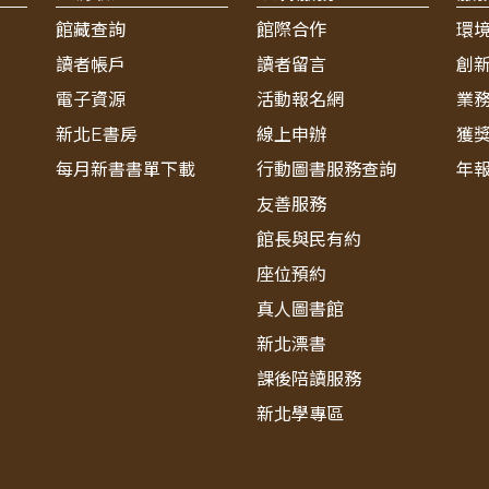
館藏查詢
館際合作
環
讀者帳戶
讀者留言
創
電子資源
活動報名網
業
新北E書房
線上申辦
獲
每月新書書單下載
行動圖書服務查詢
年
友善服務
館長與民有約
座位預約
真人圖書館
新北漂書
課後陪讀服務
新北學專區