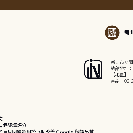
:::
新北
新北市立圖
總館地址：2
【地圖】
電話：02-2
文
這個翻譯評分
的意見回饋將用於協助改善 Google 翻譯品質