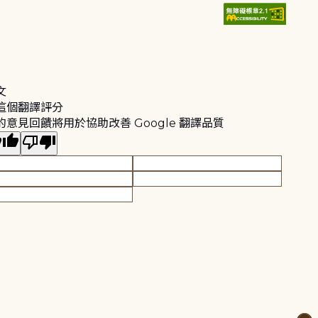
文
這個翻譯評分
的意見回饋將用於協助改善 Google 翻譯品質